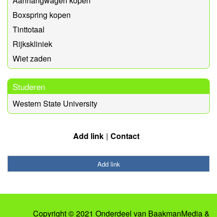
Aanhangwagen kopen
Boxspring kopen
Tinttotaal
Rijkskliniek
Wiet zaden
Studeren
Western State University
Add link
Contact
Add link
Copyright © 2021 Onderdeel van
BaakmanMedia
&