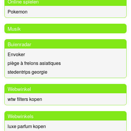
Online spielen
Pokemon
Musik
Buienradar
Envoker
piège à frelons asiatiques
stedentrips georgie
Webwinkel
wtw filters kopen
Webwinkels
luxe parfum kopen