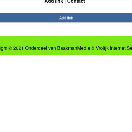
Add link
Contact
Add link
ight © 2021 Onderdeel van
BaakmanMedia
&
Vrolijk Internet S