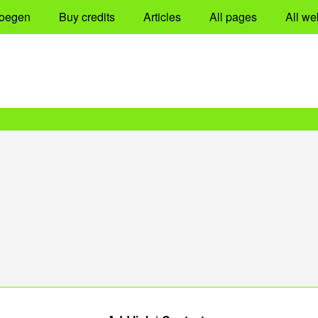
oegen
Buy credits
Articles
All pages
All we